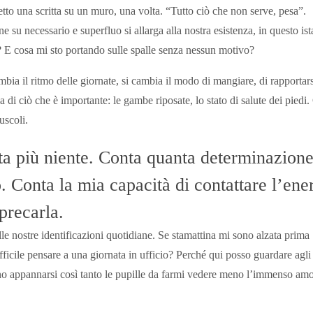
etto una scritta su un muro, una volta. “Tutto ciò che non serve, pesa”.
e su necessario e superfluo si allarga alla nostra esistenza, in questo ist
 E cosa mi sto portando sulle spalle senza nessun motivo?
mbia il ritmo delle giornate, si cambia il modo di mangiare, di rapportars
 di ciò che è importante: le gambe riposate, lo stato di salute dei piedi.
uscoli.
nta più niente. Conta quanta determinazion
. Conta la mia capacità di contattare l’ene
sprecarla.
le nostre identificazioni quotidiane. Se stamattina mi sono alzata prima
ficile pensare a una giornata in ufficio? Perché qui posso guardare agli 
o appannarsi così tanto le pupille da farmi vedere meno l’immenso am