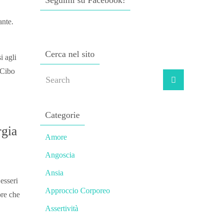
Seguimi su Facebook!
ante.
Cerca nel sito
i agli
 Cibo
e
Categorie
rgia
Amore
Angoscia
Ansia
esseri
Approccio Corporeo
ore che
Assertività