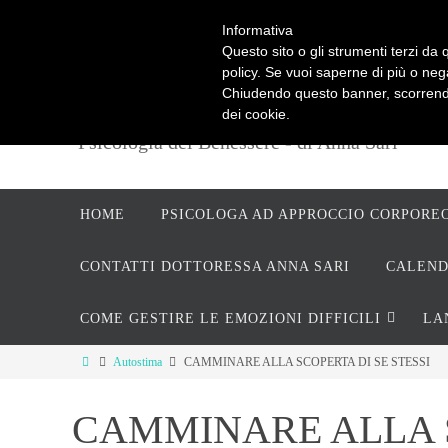
Informativa
Questo sito o gli strumenti terzi da q
PSICOPRATICA
policy. Se vuoi saperne di più o neg
Chiudendo questo banner, scorrendo
dei cookie.
Psicologia del Benessere - di Anna Sari
HOME
PSICOLOGA AD APPROCCIO CORPORE
CONTATTI DOTTORESSA ANNA SARI
CALEND
COME GESTIRE LE EMOZIONI DIFFICILI
LA
Autostima
CAMMINARE ALLA SCOPERTA DI SE STESSI
CAMMINARE ALLA S