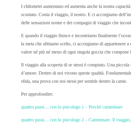
I chilometri aumentano ed aumenta anche la nostra capacità d
scontato. Conta il viaggio, il nostro. E ci accorgiamo dell’i
delle sensazioni nostre e dei compagni di viaggio che incon
E quando il viaggio finisce e incontriamo finalmente l’ocea
la meta che abbiamo scelto, ci accorgiamo di appartenere a
valere né più né meno di ogni singola goccia che compone l
Il viaggio alla scoperta di se stessi è compiuto. Una piccol
d’amore. Dentro di noi vivono queste qualità. Fondamentalme
sfida, una prova con noi stessi per sentirle dentro la carne.
Per approfondire:
quattro passi… con lo psicologo 1 – Perché camminare
quattro passi… con lo psicologo 2 – Camminare. Il viaggio,