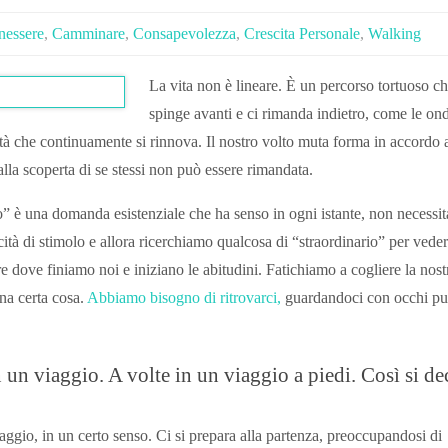
nessere
,
Camminare
,
Consapevolezza
,
Crescita Personale
,
Walking
La vita non è lineare. È un percorso tortuoso ch
spinge avanti e ci rimanda indietro, come le on
ità che continuamente si rinnova. Il nostro volto muta forma in accordo 
alla scoperta di se stessi non può essere rimandata.
io” è una domanda esistenziale che ha senso in ogni istante, non necessit
ità di stimolo e allora ricerchiamo qualcosa di “straordinario” per veder
e dove finiamo noi e iniziano le abitudini. Fatichiamo a cogliere la nost
na certa cosa.
Abbiamo bisogno di ritrovarci,
guardandoci con occhi pul
n un viaggio. A volte in un viaggio a piedi. Così si de
ggio, in un certo senso. Ci si prepara alla partenza, preoccupandosi di