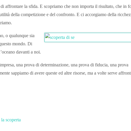
i affrontare la sfida. E scopriamo che non importa il risultato, che in f
nutilità della competizione e del confronto. E ci accorgiamo della ricche
triamo.
no, o qualunque sia
 questo mondo. Di
’oceano davanti a noi.
a impresa, una prova di determinazione, una prova di fiducia, una prova
nte sappiamo di avere queste ed altre risorse, ma a volte serve affron
 la scoperta