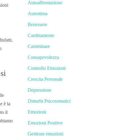
Autoaffermazione
sioni
Autostima
Benessere
Cambiamento
isfatti.
Camminare
n
Consapevolezza
Controllo Emozioni
si
Crescita Personale
Depressione
lle
Disturbi Psicosomatici
e è la
Emozioni
to il
abbiamo
Emozioni Positive
Gestione emozioni