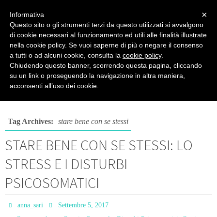
PSICOPRATICA
×
Informativa
Questo sito o gli strumenti terzi da questo utilizzati si avvalgono
Psicologia del Benessere - di Anna Sari
di cookie necessari al funzionamento ed utili alle finalità illustrate
nella cookie policy. Se vuoi saperne di più o negare il consenso
a tutti o ad alcuni cookie, consulta la
cookie policy
.
Chiudendo questo banner, scorrendo questa pagina, cliccando
su un link o proseguendo la navigazione in altra maniera,
Posts tagged "stare bene con se stessi"
acconsenti all’uso dei cookie.
Tag Archives:
stare bene con se stessi
STARE BENE CON SE STESSI: LO
STRESS E I DISTURBI
PSICOSOMATICI
anna_sari
Settembre 5, 2017