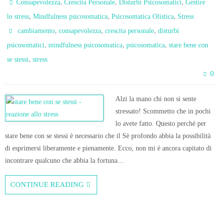
,
,
,
Consapevolezza
Crescita Personale
Disturbi Psicosomatici
Gestire
,
,
,
lo stress
Mindfulness psicosomatica
Psicosomatica Olistica
Stress
,
,
,
cambiamento
consapevolezza
crescita personale
disturbi
,
,
,
psicosomatici
mindfulness psicosomatica
psicosomatica
stare bene con
,
se stessi
stress
0
Alzi la mano chi non si sente
stressato! Scommetto che in pochi
lo avete fatto. Questo perché per
stare bene con se stessi è necessario che il Sè profondo abbia la possibilità
di esprimersi liberamente e pienamente. Ecco, non mi è ancora capitato di
incontrare qualcuno che abbia la fortuna…
CONTINUE READING