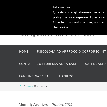
Informativa
Questo sito o gli strumenti terzi da q
PSICOPRATICA
policy. Se vuoi saperne di più o neg
Chiudendo questo banner, scorrendo
dei cookie.
Psicologia del Benessere - di Anna Sari
HOME
PSICOLOGA AD APPROCCIO CORPOREO IN
CONTATTI DOTTORESSA ANNA SARI
CALENDARIO 
LANDING GADS 01
THANK YOU
2019
Ottobre
Ottobre 2019
Monthly Archives: