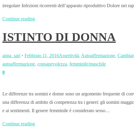
irregolare Infezioni ricorrenti dell’apparato riproduttivo Dolore nei ra
Continue reading
ISTINTO DI DONNA
anna_sari
•
Febbraio 11, 2016
Assertività
,
Autoaffermazione
,
Cambia
autoaffermazione
,
consapevolezza
,
femminile/maschile
0
Le differenze tra uomini e donne sono un argomento frequente di conver
una differenza di ambito di competenza tra i generi: gli uomini maggiorme
e ai sentimenti. Il genere femminile è considerato sesso…
Continue reading