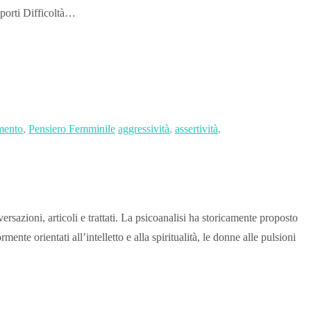
pporti Difficoltà…
mento
,
Pensiero Femminile
aggressività
,
assertività
,
sazioni, articoli e trattati. La psicoanalisi ha storicamente proposto
nte orientati all’intelletto e alla spiritualità, le donne alle pulsioni