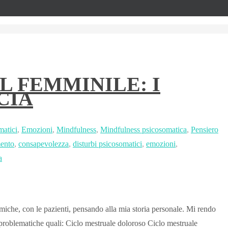
L FEMMINILE: I
CIA
matici
,
Emozioni
,
Mindfulness
,
Mindfulness psicosomatica
,
Pensiero
ento
,
consapevolezza
,
disturbi psicosomatici
,
emozioni
,
a
iche, con le pazienti, pensando alla mia storia personale. Mi rendo
 problematiche quali: Ciclo mestruale doloroso Ciclo mestruale