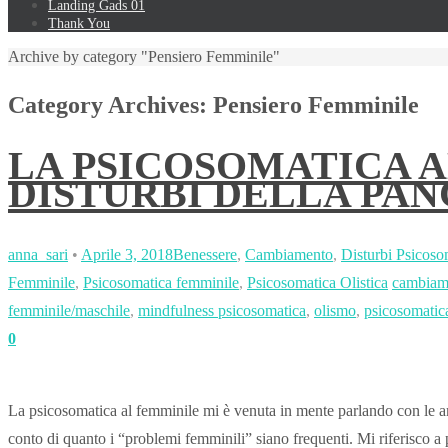
Landing Gads 01
Thank You
Archive by category "Pensiero Femminile"
Category Archives:
Pensiero Femminile
LA PSICOSOMATICA A
DISTURBI DELLA PAN
anna_sari
•
Aprile 3, 2018
Benessere
,
Cambiamento
,
Disturbi Psicoso
Femminile
,
Psicosomatica femminile
,
Psicosomatica Olistica
cambiam
femminile/maschile
,
mindfulness psicosomatica
,
olismo
,
psicosomatic
0
La psicosomatica al femminile mi è venuta in mente parlando con le am
conto di quanto i “problemi femminili” siano frequenti. Mi riferisco a