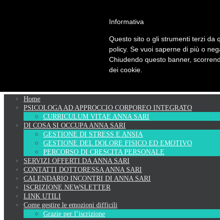
Informativa
PSICOPRATICA
Questo sito o gli strumenti terzi da q
policy. Se vuoi saperne di più o neg
Chiudendo questo banner, scorrendo
Psicologia del Benessere - di Anna Sari
dei cookie.
Skip
Home
to
PSICOLOGA AD APPROCCIO CORPOREO INTEGRATO
content
CURRICULUM VITAE ANNA SARI
DI COSA SI OCCUPA ANNA SARI
GESTIONE DI STRESS E ANSIA
GESTIONE DEL DOLORE FISICO ED EMOTIVO
PERCORSO DI CRESCITA PERSONALE
SERVIZI OFFERTI DA ANNA SARI
CONTATTI DOTTORESSA ANNA SARI
CALENDARIO INCONTRI DI ANNA SARI
ISCRIZIONE NEWSLETTER
LINK UTILI
Come gestire le emozioni difficili
Grazie per l’iscrizione