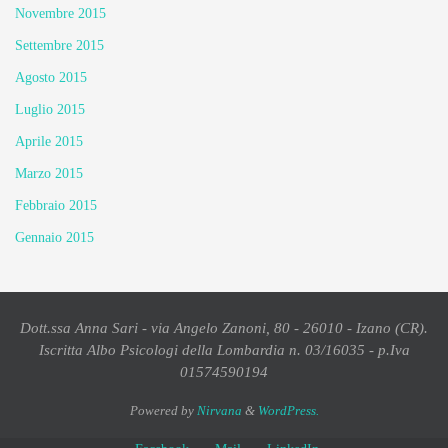
Novembre 2015
Settembre 2015
Agosto 2015
Luglio 2015
Aprile 2015
Marzo 2015
Febbraio 2015
Gennaio 2015
Dott.ssa Anna Sari - via Angelo Zanoni, 80 - 26010 - Izano (CR).
Iscritta Albo Psicologi della Lombardia n. 03/16035 - p.Iva
01574590194
Powered by
Nirvana
&
WordPress.