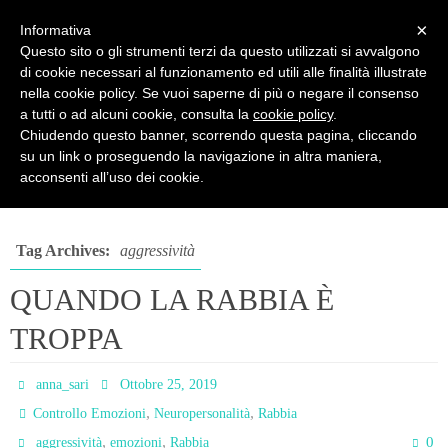
PSICOPRATICA
×
Informativa
Questo sito o gli strumenti terzi da questo utilizzati si avvalgono
Psicologia del Benessere - di Anna Sari
di cookie necessari al funzionamento ed utili alle finalità illustrate
nella cookie policy. Se vuoi saperne di più o negare il consenso
a tutti o ad alcuni cookie, consulta la
cookie policy
.
Chiudendo questo banner, scorrendo questa pagina, cliccando
su un link o proseguendo la navigazione in altra maniera,
Posts tagged "aggressività"
acconsenti all’uso dei cookie.
Tag Archives:
aggressività
QUANDO LA RABBIA È
TROPPA
anna_sari
Ottobre 25, 2019
,
,
Controllo Emozioni
Neuropersonalità
Rabbia
,
,
0
aggressività
emozioni
Rabbia