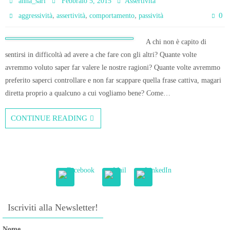
anna_sari
Febbraio 5, 2015
Assertività
,
,
,
0
aggressività
assertività
comportamento
passività
A chi non è capito di
sentirsi in difficoltà ad avere a che fare con gli altri? Quante volte
avremmo voluto saper far valere le nostre ragioni? Quante volte avremmo
preferito saperci controllare e non far scappare quella frase cattiva, magari
diretta proprio a qualcuno a cui vogliamo bene? Come…
CONTINUE READING
Iscriviti alla Newsletter!
Nome