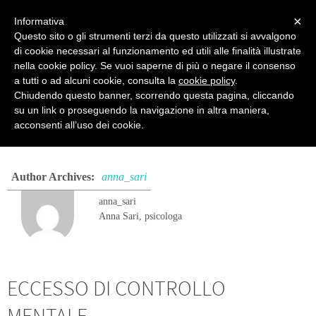
PSICOPRATICA
×
Informativa
Questo sito o gli strumenti terzi da questo utilizzati si avvalgono
Psicologia del Benessere - di Anna Sari
di cookie necessari al funzionamento ed utili alle finalità illustrate
nella cookie policy. Se vuoi saperne di più o negare il consenso
a tutti o ad alcuni cookie, consulta la
cookie policy
.
Chiudendo questo banner, scorrendo questa pagina, cliccando
su un link o proseguendo la navigazione in altra maniera,
Articles posted by anna_sari
acconsenti all’uso dei cookie.
Author Archives:
anna_sari
anna_sari
Anna Sari, psicologa
ECCESSO DI CONTROLLO
MENTALE