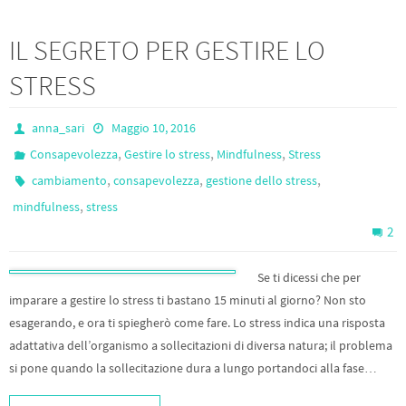
IL SEGRETO PER GESTIRE LO
STRESS
anna_sari
Maggio 10, 2016
,
,
,
Consapevolezza
Gestire lo stress
Mindfulness
Stress
,
,
,
cambiamento
consapevolezza
gestione dello stress
,
mindfulness
stress
2
Se ti dicessi che per
imparare a gestire lo stress ti bastano 15 minuti al giorno? Non sto
esagerando, e ora ti spiegherò come fare. Lo stress indica una risposta
adattativa dell’organismo a sollecitazioni di diversa natura; il problema
si pone quando la sollecitazione dura a lungo portandoci alla fase…