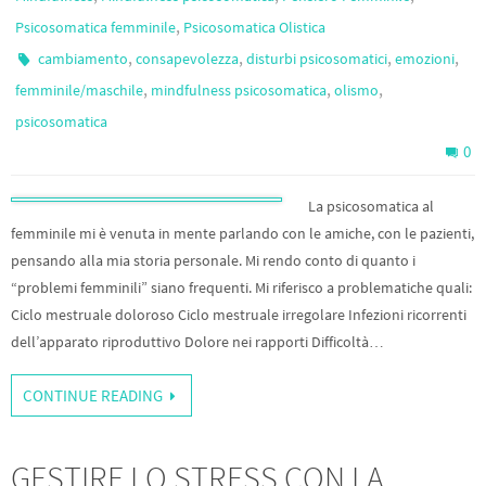
,
Psicosomatica femminile
Psicosomatica Olistica
,
,
,
,
cambiamento
consapevolezza
disturbi psicosomatici
emozioni
,
,
,
femminile/maschile
mindfulness psicosomatica
olismo
psicosomatica
0
La psicosomatica al
femminile mi è venuta in mente parlando con le amiche, con le pazienti,
pensando alla mia storia personale. Mi rendo conto di quanto i
“problemi femminili” siano frequenti. Mi riferisco a problematiche quali:
Ciclo mestruale doloroso Ciclo mestruale irregolare Infezioni ricorrenti
dell’apparato riproduttivo Dolore nei rapporti Difficoltà…
CONTINUE READING
GESTIRE LO STRESS CON LA