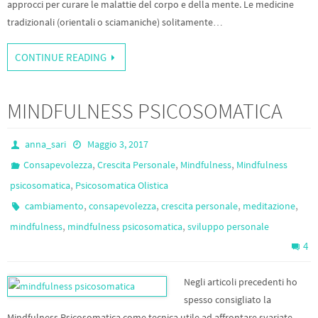
approcci per curare le malattie del corpo e della mente. Le medicine
tradizionali (orientali o sciamaniche) solitamente…
CONTINUE READING
MINDFULNESS PSICOSOMATICA
anna_sari
Maggio 3, 2017
,
,
,
Consapevolezza
Crescita Personale
Mindfulness
Mindfulness
,
psicosomatica
Psicosomatica Olistica
,
,
,
,
cambiamento
consapevolezza
crescita personale
meditazione
,
,
mindfulness
mindfulness psicosomatica
sviluppo personale
4
Negli articoli precedenti ho
spesso consigliato la
Mindfulness Psicosomatica come tecnica utile ad affrontare svariate