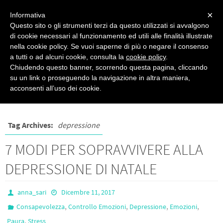
PSICOPRATICA
×
Informativa
Questo sito o gli strumenti terzi da questo utilizzati si avvalgono
Psicologia del Benessere - di Anna Sari
di cookie necessari al funzionamento ed utili alle finalità illustrate
nella cookie policy. Se vuoi saperne di più o negare il consenso
a tutti o ad alcuni cookie, consulta la
cookie policy
.
Chiudendo questo banner, scorrendo questa pagina, cliccando
su un link o proseguendo la navigazione in altra maniera,
Posts tagged "depressione"
acconsenti all’uso dei cookie.
Tag Archives:
depressione
7 MODI PER SOPRAVVIVERE ALLA
DEPRESSIONE DI NATALE
anna_sari
Dicembre 11, 2017
,
,
,
,
Consapevolezza
Controllo Emozioni
Depressione
Emozioni
,
Paura
Stress