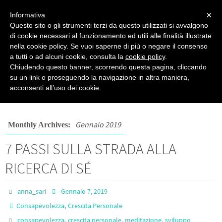
PSICOPRATICA
×
Informativa
Questo sito o gli strumenti terzi da questo utilizzati si avvalgono
Psicologia del Benessere - di Anna Sari
di cookie necessari al funzionamento ed utili alle finalità illustrate
nella cookie policy. Se vuoi saperne di più o negare il consenso
a tutti o ad alcuni cookie, consulta la
cookie policy
.
Chiudendo questo banner, scorrendo questa pagina, cliccando
su un link o proseguendo la navigazione in altra maniera,
2019
Gennaio
acconsenti all’uso dei cookie.
Gennaio 2019
Monthly Archives:
7 PASSI SULLA STRADA ALLA
RICERCA DI SÉ
anna_sari
Gennaio 7, 2019
,
Consapevolezza
Crescita Personale
,
,
,
consapevolezza
crescita personale
meditazione
sviluppo