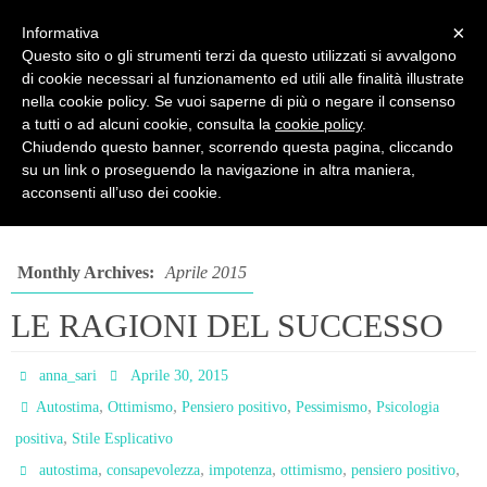
PSICOPRATICA
×
Informativa
Questo sito o gli strumenti terzi da questo utilizzati si avvalgono
Psicologia del Benessere - di Anna Sari
di cookie necessari al funzionamento ed utili alle finalità illustrate
nella cookie policy. Se vuoi saperne di più o negare il consenso
a tutti o ad alcuni cookie, consulta la
cookie policy
.
Chiudendo questo banner, scorrendo questa pagina, cliccando
su un link o proseguendo la navigazione in altra maniera,
2015
Aprile
acconsenti all’uso dei cookie.
Monthly Archives:
Aprile 2015
LE RAGIONI DEL SUCCESSO
anna_sari
Aprile 30, 2015
,
,
,
,
Autostima
Ottimismo
Pensiero positivo
Pessimismo
Psicologia
,
positiva
Stile Esplicativo
,
,
,
,
,
autostima
consapevolezza
impotenza
ottimismo
pensiero positivo