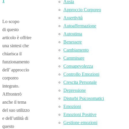
1
Ansia
Approccio Corporeo
Assertività
Lo scopo
Autoaffermazione
di questo
Autostima
articolo è offrire
Benessere
una sintesi che
Cambiamento
chiarisca il
Camminare
funzionamento
Consapevolezza
dell’ approccio
Controllo Emozioni
corporeo
Crescita Personale
integrato.
Depressione
Affronterò
Disturbi Psicosomatici
anche il tema
Emozioni
del suo utilizzo
Emozioni Positive
e dell’utilità di
Gestione emozioni
questo