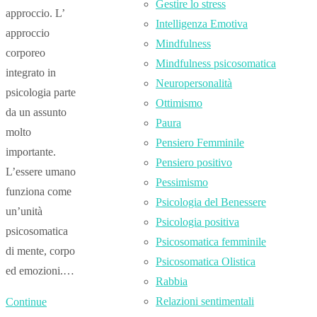
Gestire lo stress
approccio. L’
Intelligenza Emotiva
approccio
Mindfulness
corporeo
Mindfulness psicosomatica
integrato in
Neuropersonalità
psicologia parte
Ottimismo
da un assunto
Paura
molto
Pensiero Femminile
importante.
Pensiero positivo
L’essere umano
Pessimismo
funziona come
Psicologia del Benessere
un’unità
Psicologia positiva
psicosomatica
Psicosomatica femminile
di mente, corpo
Psicosomatica Olistica
ed emozioni.…
Rabbia
Relazioni sentimentali
Continue