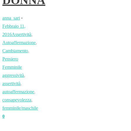
DONNA
anna_sari
•
Febbraio 11,
2016
Assertività
,
Autoaffermazione
,
Cambiamento
,
Pensiero
Femminile
aggressività
,
assertività
,
autoaffermazione
,
consapevolezza
,
femminile/maschile
0