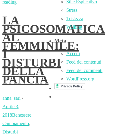
Stile Esplicativo
reading
Stress
LA
Tristezza
PSICOSOMATICA
Walking
AL
Meta
FEMMINILE:
I
Accedi
DISTURBI
Feed dei contenuti
DELLA
Feed dei commenti
PANCIA
WordPress.org
anna_sari
•
Aprile 3,
2018
Benessere
,
Cambiamento
,
Disturbi