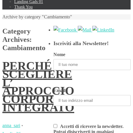
Landing Gads 01
Thank You
Archive by category "Cambiamento"
Category
Archives:
Iscriviti alla Newsletter!
Cambiamento
Nome
PERCHÉ
SCEGLIERE
L’
APPROCCIO
Email:
CORPOREO
INTEGRATO
anna_sari
•
Accetti di ricevere la newsletter.
Potrai disiscriverti in qualsiasi