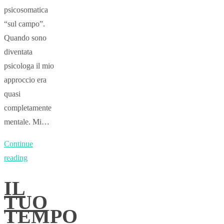
psicosomatica
“sul campo”.
Quando sono
diventata
psicologa il mio
approccio era
quasi
completamente
mentale. Mi…
Continue
reading
IL
TUO
TEMPO