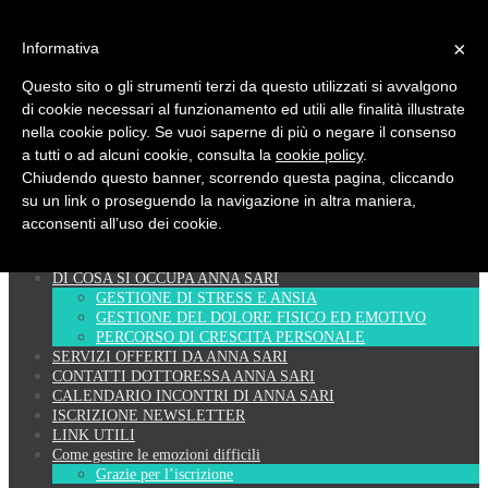
×
Informativa
PSICOPRATICA
Questo sito o gli strumenti terzi da questo utilizzati si avvalgono
di cookie necessari al funzionamento ed utili alle finalità illustrate
nella cookie policy. Se vuoi saperne di più o negare il consenso
Psicologia del Benessere - di Anna Sari
a tutti o ad alcuni cookie, consulta la
cookie policy
.
Chiudendo questo banner, scorrendo questa pagina, cliccando
su un link o proseguendo la navigazione in altra maniera,
Skip
Home
acconsenti all’uso dei cookie.
to
PSICOLOGA AD APPROCCIO CORPOREO INTEGRATO
content
CURRICULUM VITAE ANNA SARI
DI COSA SI OCCUPA ANNA SARI
GESTIONE DI STRESS E ANSIA
GESTIONE DEL DOLORE FISICO ED EMOTIVO
PERCORSO DI CRESCITA PERSONALE
SERVIZI OFFERTI DA ANNA SARI
CONTATTI DOTTORESSA ANNA SARI
CALENDARIO INCONTRI DI ANNA SARI
ISCRIZIONE NEWSLETTER
LINK UTILI
Come gestire le emozioni difficili
Grazie per l’iscrizione