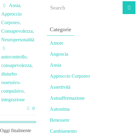
Ansia
,
Approccio
Corporeo
,
Categorie
Consapevolezza
,
Neuropersonalità
Amore
Angoscia
autocontrollo
,
Ansia
consapevolezza
,
disturbo
Approccio Corporeo
ossessivo-
Assertività
compulsivo
,
Autoaffermazione
integrazione
0
Autostima
Benessere
Oggi finalmente
Cambiamento