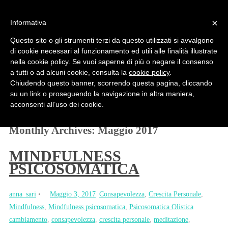
×
Informativa
Questo sito o gli strumenti terzi da questo utilizzati si avvalgono
di cookie necessari al funzionamento ed utili alle finalità illustrate
nella cookie policy. Se vuoi saperne di più o negare il consenso
PSICOPRATICA
a tutti o ad alcuni cookie, consulta la
cookie policy
.
Psicologia del Benessere - di Anna Sari
Chiudendo questo banner, scorrendo questa pagina, cliccando
su un link o proseguendo la navigazione in altra maniera,
acconsenti all’uso dei cookie.
2017
Maggio
Monthly Archives:
Maggio 2017
MINDFULNESS
PSICOSOMATICA
anna_sari
•
Maggio 3, 2017
Consapevolezza
,
Crescita Personale
,
Mindfulness
,
Mindfulness psicosomatica
,
Psicosomatica Olistica
cambiamento
,
consapevolezza
,
crescita personale
,
meditazione
,