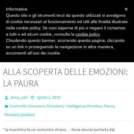
PSICOPRATICA
×
Informativa
Questo sito o gli strumenti terzi da questo utilizzati si avvalgono
Psicologia del Benessere - di Anna Sari
di cookie necessari al funzionamento ed utili alle finalità illustrate
nella cookie policy. Se vuoi saperne di più o negare il consenso
a tutti o ad alcuni cookie, consulta la
cookie policy
.
Chiudendo questo banner, scorrendo questa pagina, cliccando
su un link o proseguendo la navigazione in altra maniera,
Controllo Emozioni
ALLA SCOPERTA DELLE EMOZIONI: LA PAURA
acconsenti all’uso dei cookie.
ALLA SCOPERTA DELLE EMOZIONI:
LA PAURA
anna_sari
Aprile 1, 2015
,
,
,
,
Controllo Emozioni
Emozioni
Intelligenza Emotiva
Paura
Pensiero positivo
“la macchina fa un rumorino strano… forse dovrei portarla dal