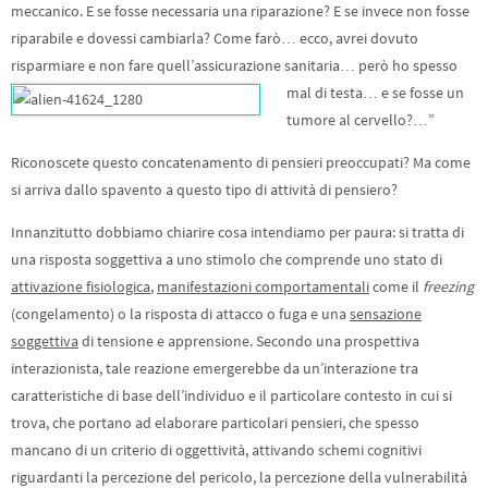
meccanico. E se fosse necessaria una riparazione? E se invece non fosse
riparabile e dovessi cambiarla? Come farò… ecco, avrei dovuto
risparmiare e non fare quell’assicura
zione sanitaria… però ho spesso
mal di testa… e se fosse un
tumore al cervello?…”
Riconoscete questo concatenamento di pensieri preoccupati? Ma come
si arriva dallo spavento a questo tipo di attività di pensiero?
Innanzitutto dobbiamo chiarire cosa intendiamo per paura: si tratta di
una risposta soggettiva a uno stimolo che comprende uno stato di
attivazione fisiologica
,
manifestazioni comportamentali
come il
freezing
(congelamento) o la risposta di attacco o fuga e una
sensazione
soggettiva
di tensione e apprensione. Secondo una prospettiva
interazionista, tale reazione emergerebbe da un’interazione tra
caratteristiche di base dell’individuo e il particolare contesto in cui si
trova, che portano ad elaborare particolari pensieri, che spesso
mancano di un criterio di oggettività, attivando schemi cognitivi
riguardanti la percezione del pericolo, la percezione della vulnerabilità