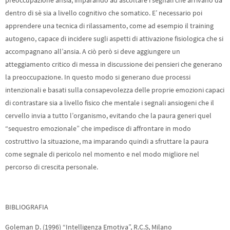
preoccupazione ansia, imparando ad ascoltare i segnali che arrivano da
dentro di sè sia a livello cognitivo che somatico. E’ necessario poi
apprendere una tecnica di rilassamento, come ad esempio il training
autogeno, capace di incidere sugli aspetti di attivazione fisiologica che si
accompagnano all’ansia. A ciò però si deve aggiungere un
atteggiamento critico di messa in discussione dei pensieri che generano
la preoccupazione. In questo modo si generano due processi
intenzionali e basati sulla consapevolezza delle proprie emozioni capaci
di contrastare sia a livello fisico che mentale i segnali ansiogeni che il
cervello invia a tutto l’organismo, evitando che la paura generi quel
“sequestro emozionale” che impedisce di affrontare in modo
costruttivo la situazione, ma imparando quindi a sfruttare la paura
come segnale di pericolo nel momento e nel modo migliore nel
percorso di crescita personale.
BIBLIOGRAFIA
Goleman D. (1996) “Intelligenza Emotiva”, R.C.S, Milano