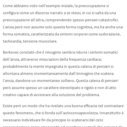
Come abbiamo visto nell’esempio iniziale, la preoccupazione si
configura come un discorso narrato a se stessi, in cui si salta da una
preoccupazione all’altra, comprendendo spesso pensieri catastrofici.
L’ansia però non assume solo questa forma cognitiva, ma ha anche una
forma somatica, caratterizzata da sintomi corporei come sudorazione,
tachicardia, tensione muscolare.
Borkovec constatò che il rimuginio sembra ridurre i sintomi somatici
dell’ansia, attraverso misurazioni della frequenza cardiaca;
probabilmente la mente impegnata in questa catena di pensieri si
allontana almeno momentaneamente dall’immagine che scatena
l’ansia, dandone un momentaneo sollievo. Questa catena di pensieri
però assume spesso un carattere stereotipato e rigido e non di atto
creativo capace di avvicinare alla soluzione del problema.
Esiste però un modo che ha rivelato una buona efficacia nel contrastare
questo fenomeno, che si fonda sull’autoconsapevolezza. Innanzitutto è
necessario individuare fin da principio lo scatenarsi del ciclo