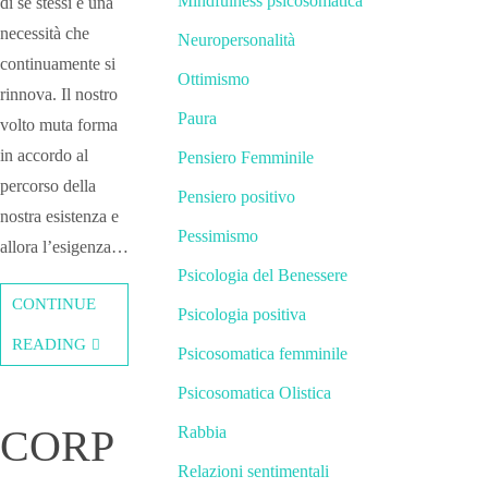
Mindfulness psicosomatica
di se stessi è una
necessità che
Neuropersonalità
continuamente si
Ottimismo
rinnova. Il nostro
Paura
volto muta forma
in accordo al
Pensiero Femminile
percorso della
Pensiero positivo
nostra esistenza e
Pessimismo
allora l’esigenza…
Psicologia del Benessere
CONTINUE
Psicologia positiva
READING
Psicosomatica femminile
Psicosomatica Olistica
CORP
Rabbia
Relazioni sentimentali