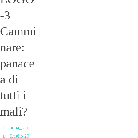
-3
Cammi
nare:
panace
a di
tutti i
mali?
anna_sari
Luglio 29,